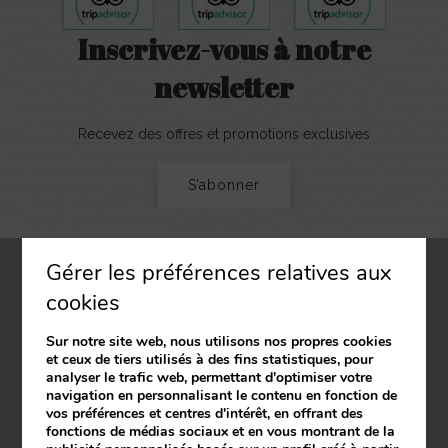
Inscrivez-vous à notre
newsletter
Recevez des offres et promotions exclusives
S’abonner
Gérer les préférences relatives aux
cookies
Le Vanillé
Sur notre site web, nous utilisons nos propres cookies
39 Promenade de la Plage
et ceux de tiers utilisés à des fins statistiques, pour
06800
Cagnes-sur-Mer
Alpes Maritimes
analyser le trafic web, permettant d'optimiser votre
France
navigation en personnalisant le contenu en fonction de
+33 4 93 20 16 09
vos préférences et centres d'intérêt, en offrant des
vanillehotel@gmail.com
fonctions de médias sociaux et en vous montrant de la