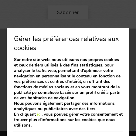
S’abonner
Gérer les préférences relatives aux
cookies
Le Vanillé
Sur notre site web, nous utilisons nos propres cookies
39 Promenade de la Plage
et ceux de tiers utilisés à des fins statistiques, pour
06800
Cagnes-sur-Mer
Alpes Maritimes
analyser le trafic web, permettant d'optimiser votre
France
navigation en personnalisant le contenu en fonction de
+33 4 93 20 16 09
vos préférences et centres d'intérêt, en offrant des
vanillehotel@gmail.com
fonctions de médias sociaux et en vous montrant de la
publicité personnalisée basée sur un profil créé à partir
de vos habitudes de navigation.
Nous pouvons également partager des informations
analytiques ou publicitaires avec des tiers.
En cliquant
ici
, vous pouvez gérer votre consentement et
trouver plus d'informations sur les cookies que nous
utilisons.