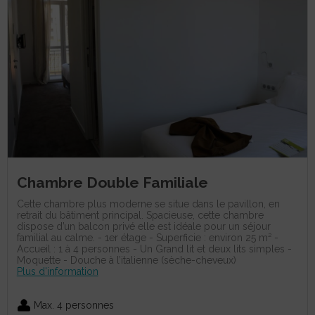
Chambre Double Familiale
Cette chambre plus moderne se situe dans le pavillon, en
retrait du bâtiment principal. Spacieuse, cette chambre
dispose d’un balcon privé elle est idéale pour un séjour
familial au calme. - 1er étage - Superficie : environ 25 m² -
Accueil : 1 à 4 personnes - Un Grand lit et deux lits simples -
Moquette - Douche à l’italienne (sèche-cheveux)
Plus d'information
Max. 4 personnes