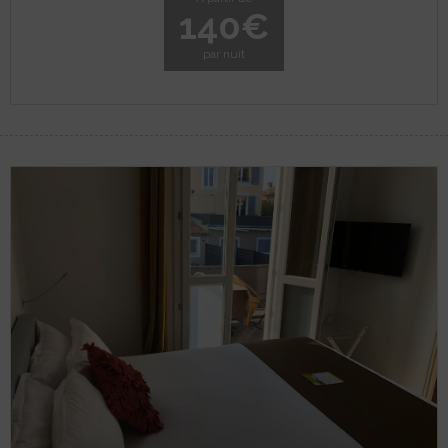
140€
par nuit