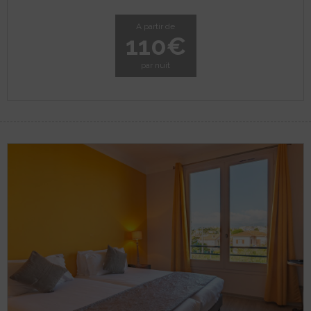
A partir de
110€
par nuit